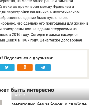
вероятно, на месте более ранней римской
15 веке во время войн между Францией и
для перестройки памятника в неоготическом
и заброшенное здание было куплено его
ровано, что сделало его пригодным для жизни в
ли пристроены новые здания с террасами на
ась в 2016 году. Сегодня в замке находится
рывшийся в 1967 году. Цена также договорная.
я? Поделиться с друзьями:
жет быть интересно
Статьи
Мегаполис без заборов: о свободе,