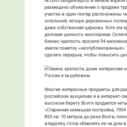
vk.com/seligerkrepost В начале апрел
размещено объявление о продаже турб
участке в один гектар расположены
котельной, четыре деревянных гостевы
даже собственная церковь. Хотя эта к
деловая ценность неоспорима. Селигер
бизнес-крепость просили 94 миллиона
имели пометку «неопубликованные». 
сделать перерыв, чтобы повысить цен
Многие интересные предметы для раз
российских аукционах и в интернет-се
высоком берегу Волги продается че
«Старинная немецкая постройка, 1904
850 кв. 10 метров до реки Волги, плю
владелец готов обменять ее на дом 