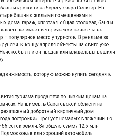
я на российском интернет-сервисе «Авит» было
азы и крепости на берегу озера Селигер. На
 четыре башни с жилыми помещениями и
х дома, гараж, спортзал, общая столовая, баня и
репость не имеет исторической ценности, ее
 – популярное место у туристов. В рекламе за
 рублей. К концу апреля объекты на Авито уже
Неясно, был ли он продан или владельцы решили
у.
вития туризма продаются по низким ценам на
рвисах. Например, в Саратовской области на
тырехэтажный добротный кирпичный дом:
 года постройки». Требует немалых вложений, но
с 65 соток земли. За общую сумму 12,5 млн
в Подмосковье или хороший автомобиль.