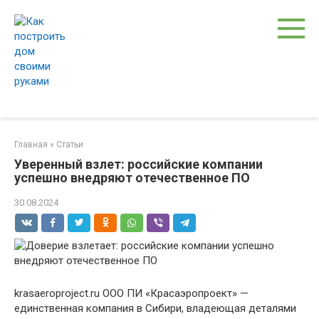
Перейти
к
контенту
Главная
»
Статьи
Уверенный взлет: российские компании
успешно внедряют отечественное ПО
30.08.2024
krasaeroproject.ru ООО ПИ «Красаэропроект» —
единственная компания в Сибири, владеющая деталями