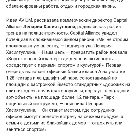
сбалансированы работа, отдых и городская жизнь.
Идея AVIUM, рассказала коммерческий директор Capital
Alliance
Ленария Хасиятуллина
, родилась как раз из
тренда на полицентричность: Capital Alliance увидел
потенциал в сложившемся жилом районе. «Мы не строим
изолированную высотку, — подчеркнула Ленария
Хасиятуллина. — Наша цель — превратить район вокзала
«Зорге» в новый кластер, где деловая активность
соседствует с парками, спортом и культурой». Первая
очередь включает офисные башни класса А на участке
1,28 гектара и ландшафтный парк, сопоставимый по
площади с застройкой. Вместо стандартных «дорожек из
плитки» здесь появятся коворкинги, воркаут-площадки и
арт-объекты на площади более 1,2 гектара. «Парк —
социальный инструмент, — пояснила Ленария
Хасиятуллина. — Он станет местом, где сотрудники
офисов смогут провести встречу на свежем воздухе, а
семьи с детьми из ближайших домов — отдохнуть или
заняться спортом».