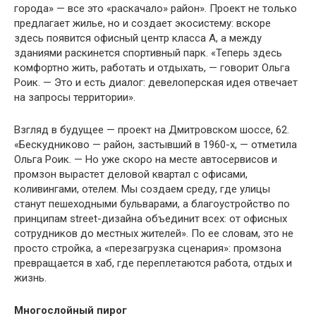
города» — все это «раскачало» район». Проект не только
предлагает жилье, но и создает экосистему: вскоре
здесь появится офисный центр класса А, а между
зданиями раскинется спортивный парк. «Теперь здесь
комфортно жить, работать и отдыхать, — говорит Ольга
Роик. — Это и есть диалог: девелоперская идея отвечает
на запросы территории».
Взгляд в будущее — проект на Дмитровском шоссе, 62.
«Бескудниково — район, застывший в 1960-х, — отметила
Ольга Роик. — Но уже скоро на месте автосервисов и
промзон вырастет деловой квартал с офисами,
коливингами, отелем. Мы создаем среду, где улицы
станут пешеходными бульварами, а благоустройство по
принципам street-дизайна объединит всех: от офисных
сотрудников до местных жителей». По ее словам, это не
просто стройка, а «перезагрузка сценария»: промзона
превращается в хаб, где переплетаются работа, отдых и
жизнь.
Многослойный пирог