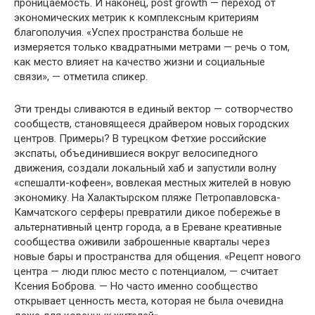
проницаемость. И наконец, post growth — переход от
экономических метрик к комплексным критериям
благополучия. «Успех пространства больше не
измеряется только квадратными метрами — речь о том,
как место влияет на качество жизни и социальные
связи», — отметила спикер.
Эти тренды сливаются в единый вектор — сотворчество
сообществ, становящееся драйвером новых городских
центров. Примеры? В турецком Фетхие российские
экспаты, объединившиеся вокруг велосипедного
движения, создали локальный хаб и запустили волну
«спешалти-кофеен», вовлекая местных жителей в новую
экономику. На Халактырском пляже Петропавловска-
Камчатского серферы превратили дикое побережье в
альтернативный центр города, а в Ереване креативные
сообщества оживили заброшенные кварталы через
новые бары и пространства для общения. «Рецепт нового
центра — люди плюс место с потенциалом, — считает
Ксения Боброва. — Но часто именно сообщество
открывает ценность места, которая не была очевидна