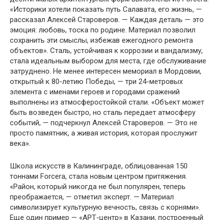
«Историки хотели показать путь Салавата, его жизнь, —
рассказал Алексей Староверов. — Каждая деталь — это
эмоция: любовь, тоска по родине. Материал позволил
сохранить эти смыслы, избежав ежегодного ремонта
объектов». Сталь, устойчивая к коррозии и вандализму,
стала идеальным выбором для места, где обслуживание
затруднено. Не менее интересен мемориал в Мордовии,
открытый к 80-летию Победы, — три 24-метровых
элемента с именами героев и городами сражений
выполнены из атмосферостойкой стали. «Объект может
быть возведен быстро, но сталь передает атмосферу
событий, — подчеркнул Алексей Староверов. — Это не
просто памятник, а живая история, которая прослужит
века».
Школа искусств в Калининграде, облицованная 150
тоннами Forcera, стала новым центром притяжения.
«Район, который никогда не был популярен, теперь
преображается, — отметил эксперт. — Материал
символизирует культурную вечность, связь с корнями».
Еще один пример — «АРТ-центр» в Казани, построенный