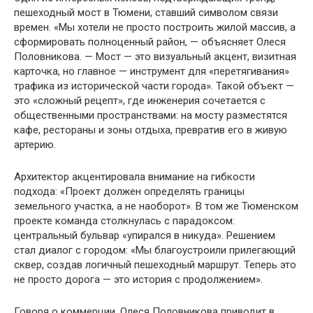
пешеходный мост в Тюмени, ставший символом связи
времен. «Мы хотели не просто построить жилой массив, а
сформировать полноценный район, — объясняет Олеся
Половникова. — Мост — это визуальный акцент, визитная
карточка, но главное — инструмент для «перетягивания»
трафика из исторической части города». Такой объект —
это «сложный рецепт», где инженерия сочетается с
общественными пространствами: на мосту разместятся
кафе, рестораны и зоны отдыха, превратив его в живую
артерию.
Архитектор акцентировала внимание на гибкости
подхода: «Проект должен определять границы
земельного участка, а не наоборот». В том же Тюменском
проекте команда столкнулась с парадоксом:
центральный бульвар «упирался в никуда». Решением
стал диалог с городом: «Мы благоустроили прилегающий
сквер, создав логичный пешеходный маршрут. Теперь это
не просто дорога — это история с продолжением».
Говоря о коммерции, Олеся Половникова приводит в