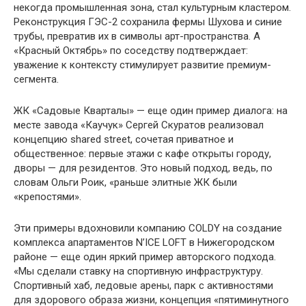
некогда промышленная зона, стал культурным кластером.
Реконструкция ГЭС-2 сохранила фермы Шухова и синие
трубы, превратив их в символы арт-пространства. А
«Красный Октябрь» по соседству подтверждает:
уважение к контексту стимулирует развитие премиум-
сегмента.
ЖК «Садовые Кварталы» — еще один пример диалога: на
месте завода «Каучук» Сергей Скуратов реализовал
концепцию shared street, сочетая приватное и
общественное: первые этажи с кафе открыты городу,
дворы — для резидентов. Это новый подход, ведь, по
словам Ольги Роик, «раньше элитные ЖК были
«крепостями».
Эти примеры вдохновили компанию COLDY на создание
комплекса апартаментов N’ICE LOFT в Нижегородском
районе — еще один яркий пример авторского подхода.
«Мы сделали ставку на спортивную инфраструктуру.
Спортивный хаб, ледовые арены, парк с активностями
для здорового образа жизни, концепция «пятиминутного