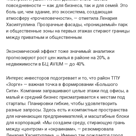
повседневности — как для бизнеса, так и для семей. Это
боль ше, чем здание, это экосистема, создающая
атмосферу «прочеловечности», — отметила Ленария
Хасиятуллина. Прозрачные фасады, «проницаемый» парк
и общественные зоны на первых этажах стирают границы
между приватным и общественным.
Экономический эффект тоже значимый: аналитики
прогнозируют рост цен жилья в районе на 20%, а
недвижимости в БЦ AVIUM — до 40%.
Интерес инвесторов подогревает и то, что район ТПУ
«Зорге» — важная точка в формировании «Большого
Сити». Компании запрашивают целые этажи под офисы, а
малый и средний бизнес присматривается к местам под
стартапы. Планировки гибкие, чтобы удовлетворить
разные запросы. Здесь есть и компактные пространства
для начинающих предпринимателей, и масштабные блоки
для корпораций. «Мы создаем среду, стирающую грань
между «центром» и «окраинами», — резюмировала
Ленария Хасиятуллина. — Именно так рождается город