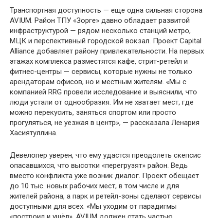
Транспортная доступность — еще одна сильная сторона
AVIUM. Район ТПУ «Зорге» давно обладает развитой
инфраструктурой — рядом несколько станций метро,
МЦК и перспективный городской вокзал. Проект Capital
Alliance добавляет району привлекательности. На первых
этажах комплекса разместятся кафе, стрит-ретейл и
фитнес-центры — сервисы, которые нужны не только
арендаторам офисов, но и местным жителям. «Мы с
компанией RRG провели исследование и выяснили, что
люди устали от однообразия. Им не хватает мест, где
можно перекусить, заняться спортом или просто
прогуляться, не уезжая в центр», — рассказала Ленария
Хасиятуллина.
Девелопер уверен, что ему удастся преодолеть скепсис
опасавшихся, что высотки «перегрузят» район. Ведь
вместо конфликта уже возник диалог. Проект обещает
до 10 тыс. новых рабочих мест, в том числе и для
жителей района, а парк и ретейл-зоны сделают сервисы
доступными для всех. «Мы уходим от парадигмы
«построил и ушёл». AVIUM должен стать частью