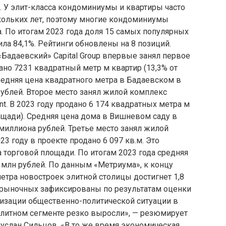
. У элит-класса кондоминиумы и квартиры часто
скольких лет, поэтому многие кондоминиумы
 По итогам 2023 года доля 15 самых популярных
ла 84,1%. Рейтинги обновлены на 8 позиций.
«Бадаевский» Capital Group впервые занял первое
ано 7231 квадратный метр м квартир (13,3% от
редняя цена квадратного метра в Бадаевском в
рублей. Второе место занял жилой комплекс
nt. В 2023 году продано 6 174 квадратных метра м
ощади). Средняя цена дома в Вишневом саду в
 миллиона рублей. Третье место занял жилой
23 году в проекте продано 6 097 кв.м. Это
а торговой площади. По итогам 2023 года средняя
8 млн рублей. По данным «Метриума», к концу
метра новостроек элитной столицы достигнет 1,8
ерыночных зафиксированы по результатам оценки
лизации общественно-политической ситуации в
элитном сегменте резко выросли», — резюмирует
слан Сильцов. «В то же время экономическая