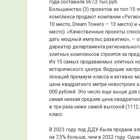
года составила 567,2 тыс руб.
Большинство (3) проектов из топ-15 
комплекса продают компании «Регио
10 место, Dream Towers — 13 место) и 
место). «Качественные проекты спос
дать мощный импульс развитию», — 
директор департамента регионального
элитных комплексов строится за пред
Из 15 самых продаваемых элитных н
исторического центра. Ведущие заст
локаций премиум-класса и активно м
цена квадратного метра новостроек к
000 рублей. Это число еще выше для с
самая низкая средняя цена квадратног
в три раза ниже самой высокой (1112,
класс
В 2023 году под ДДУ была продана эл
на 7,5% больше, чем в 2022 году. Одн