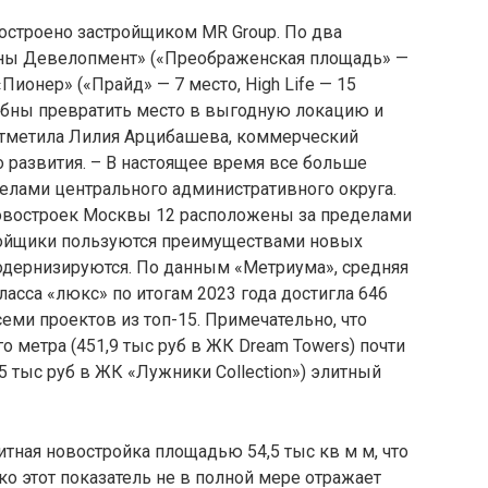
построено застройщиком MR Group. По два
ны Девелопмент» («Преображенская площадь» —
«Пионер» («Прайд» — 7 место, High Life — 15
обны превратить место в выгодную локацию и
отметила Лилия Арцибашева, коммерческий
 развития. – В настоящее время все больше
елами центрального административного округа.
овостроек Москвы 12 расположены за пределами
ройщики пользуются преимуществами новых
одернизируются. По данным «Метриума», средняя
ласса «люкс» по итогам 2023 года достигла 646
еми проектов из топ-15. Примечательно, что
о метра (451,9 тыс руб в ЖК Dream Towers) почти
5 тыс руб в ЖК «Лужники Collection») элитный
итная новостройка площадью 54,5 тыс кв м м, что
ако этот показатель не в полной мере отражает