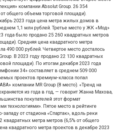
кция» компании Absolut Group. 26 354
 от общего объема торговой площади).
кабрь 2023 года цена метра жилых домов в
еднем 1,1 млн рублей. Третье место у ЖК «Мод»
23 года было продано 25 260 квадратных метров
лощади). Средняя цена квадратного метра
ла 490 000 рублей. Четвертое место досталось
roup. В 2023 году продано 22 130 квадратных
говой площади). По итогам декабря 2023 года
имфонии 34» составляет в среднем 509 000
ваемых проектов премиум-класса попал
А» компании MR Group (8 место). «Тренд на
раняется из года в год, — говорит Жанна Махова,
ольшинства покупателей этот формат
ми технологиями». Пятое место в рейтинге
о-западу от стадиона «Спартак», вдоль реки
82 квадратных метра метров (6,5% от общего
ена квадратного метра проектов в декабре 2023