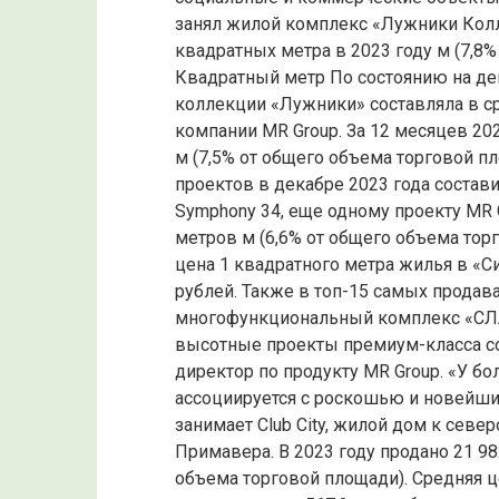
занял жилой комплекс «Лужники Колле
квадратных метра в 2023 году м (7,8%
Квадратный метр По состоянию на де
коллекции «Лужники» составляла в ср
компании MR Group. За 12 месяцев 20
м (7,5% от общего объема торговой п
проектов в декабре 2023 года состави
Symphony 34, еще одному проекту MR G
метров м (6,6% от общего объема тор
цена 1 квадратного метра жилья в «С
рублей. Также в топ-15 самых прода
многофункциональный комплекс «СЛАВ
высотные проекты премиум-класса сох
директор по продукту MR Group. «У б
ассоциируется с роскошью и новейши
занимает Club City, жилой дом к север
Примавера. В 2023 году продано 21 9
объема торговой площади). Средняя ц