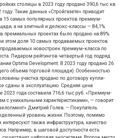
ойках столицы в 2023 году продано 390,6 тыс кв
2 году. Такие данные «Стройгазете» приводит
 на 15 самых популярных проектов премиум-
щади, а на элитный и делюкс-классы — 84,1%.
 в премиальных проектах было продано на 89%
При этом доля 10 самых продаваемых проектов
х продаваемых новостроек премиум-класса по
места. Лидером рейтингов четвертый год подряд
ании Optima Development. В 2023 году продано 26
щего объема торговой площади). Особенностью
 половины участка продано по договору купли-
же сданы в эксплуатацию. Средняя цена
 2023 года составила 716,6 тыс руб. «Премиум-
ам с уникальными характеристиками», — говорит
елопмент» Дмитрий Голев. – Покупатель
пределенный уровень жизни. Поэтому, помимо
 интересуют также инфраструктура, качество
са. Например, в шаговой доступности есть
 существует цифровая экосистема. Второе место