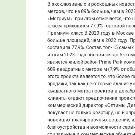
В эксклюзивных и роскошных новостр
метров, что на 89% больше, чем в 202
«Метриум», при этом отмечается, что
класса приходится 77,9% торговой пло
Премиум-класс В 2023 году в Москве
больше площадей, чем в 2022 году. 
составила 77,9%. Состав топ-15 самы
итогам 2023 года обновился до 5-го 
является жилой район Prime Park комп
689 квадратных метров м (7,9% от об
этого проекта является то, что более
продажи, так как некоторые здания у
квадратного метра проектов в декабре
клиенты отдают предпочтение проект
коммерческий директор «Оптимы Дев
покупает не только квартиру, но и о
новейших планировочных решений, их
благоустройства и возможности серви
социальные и коммерческие объекты,