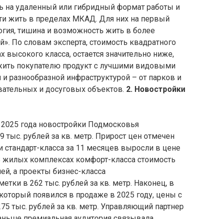
ь на удаленный или гибридный формат работы и
ти жить в пределах МКАД. Для них на первый
огия, тишина и возможность жить в более
й». По словам эксперта, стоимость квадратного
х высокого класса, остается значительно ниже,
ожить покупателю продукт с лучшими видовыми
 и разнообразной инфраструктурой – от парков и
вательных и досуговых объектов.
2. Новостройки
 2025 года новостройки Подмосковья
 тыс. рублей за кв. метр. Прирост цен отмечен
и стандарт-класса за 11 месяцев выросли в цене
. В жилых комплексах комфорт-класса стоимость
лей, а проекты бизнес-класса
етки в 262 тыс. рублей за кв. метр. Наконец, в
оторый появился в продаже в 2025 году, цены с
275 тыс. рублей за кв. метр. Управляющий партнер
раньше премиальная аудитория связывала