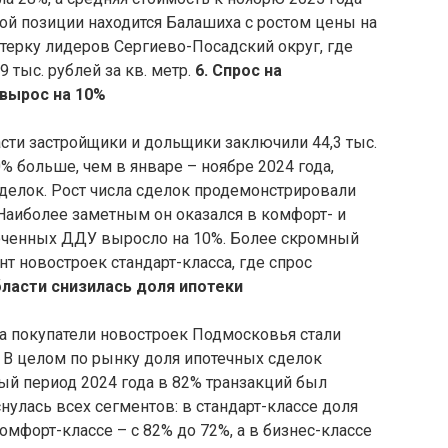
ртой позиции находится Балашиха с ростом цены на
ятерку лидеров Сергиево-Посадский округ, где
 тыс. рублей за кв. метр.
6. Спрос на
 вырос на 10%
асти застройщики и дольщики заключили 44,3 тыс.
0% больше, чем в январе – ноябре 2024 года,
сделок. Рост числа сделок продемонстрировали
Наиболее заметным он оказался в комфорт- и
люченных ДДУ выросло на 10%. Более скромный
т новостроек стандарт-класса, где спрос
бласти снизилась доля ипотеки
а покупатели новостроек Подмосковья стали
 В целом по рынку доля ипотечных сделок
ный период 2024 года в 82% транзакций был
нулась всех сегментов: в стандарт-классе доля
комфорт-классе – с 82% до 72%, а в бизнес-классе