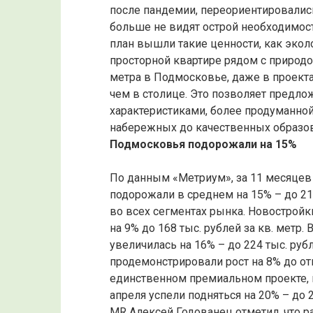
после пандемии, переориентировалис
больше не видят острой необходимос
план вышли такие ценности, как экол
просторной квартире рядом с природо
метра в Подмосковье, даже в проекта
чем в столице. Это позволяет предл
характеристиками, более продуманной
набережных до качественных образо
Подмосковья подорожали на 15%
По данным «Метриум», за 11 месяцев
подорожали в среднем на 15% – до 219
во всех сегментах рынка. Новостройк
на 9% до 168 тыс. рублей за кв. метр
увеличилась на 16% – до 224 тыс. руб
продемонстрировали рост на 8% до отм
единственном премиальном проекте, к
апреля успели подняться на 20% – до 
MR Алексей Годованец отметил, что 