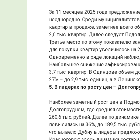
За 11 месяцев 2025 года предложени
неоднородно. Среди муниципалитетов,
квартир в продаже, заметнее всего о
2,6 тыс. квартир. Далее следует Подол
Третье место по этому показателю за
для покупки квартир увеличилось на 2
Одновременно в ряде локаций наблю
Наибольшее снижение зафиксировано 
3,7 тыс. квартир. В Одинцове объем 
27% – до 2,9 тыс. единиц, а в Ленинск
5. В лидерах по росту цен – Долгоп
Наиболее заметный рост цен в Подмос
Долгопрудном, где средняя стоимость
260,6 тыс. рублей. Далее по динамике
повысилась на 36%, до 189,5 тыс. рубл
что вывело Дубну в лидеры предложен
Красногорск: здесь динамика составил