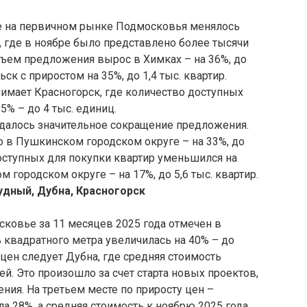
е на первичном рынке Подмосковья менялось
 где в ноябре было представлено более тысячи
бъем предложения вырос в Химках – на 36%, до
ьск с приростом на 35%, до 1,4 тыс. квартир.
нимает Красногорск, где количество доступных
5% – до 4 тыс. единиц.
далось значительное сокращение предложения.
в Пушкинском городском округе – на 33%, до
доступных для покупки квартир уменьшился на
ом городском округе – на 17%, до 5,6 тыс. квартир.
рудный, Дубна, Красногорск
ковье за 11 месяцев 2025 года отмечен в
 квадратного метра увеличилась на 40% – до
 цен следует Дубна, где средняя стоимость
ей. Это произошло за счет старта новых проектов,
ия. На третьем месте по приросту цен –
а 28%, а средняя стоимость к ноябрю 2025 года