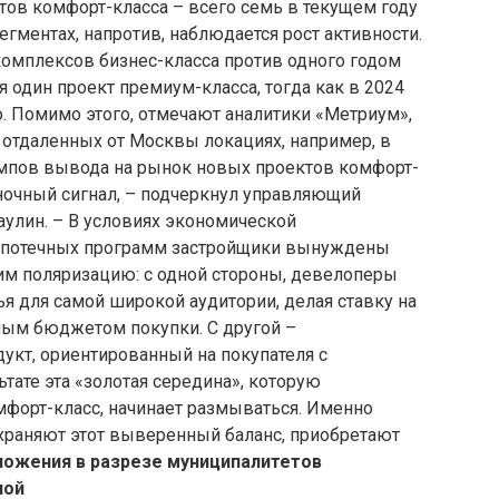
тов комфорт-класса – всего семь в текущем году
сегментах, напротив, наблюдается рост активности.
комплексов бизнес-класса против одного годом
я один проект премиум-класса, тогда как в 2024
о. Помимо этого, отмечают аналитики «Метриум»,
 отдаленных от Москвы локациях, например, в
мпов вывода на рынок новых проектов комфорт-
ночный сигнал, – подчеркнул управляющий
аулин. – В условиях экономической
ипотечных программ застройщики вынуждены
им поляризацию: с одной стороны, девелоперы
ья для самой широкой аудитории, делая ставку на
ным бюджетом покупки. С другой –
укт, ориентированный на покупателя с
тате эта «золотая середина», которую
мфорт-класс, начинает размываться. Именно
охраняют этот выверенный баланс, приобретают
ложения в разрезе муниципалитетов
ной