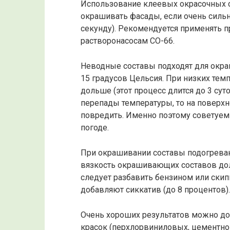
Использование клеевых окрасочных с
окрашивать фасады, если очень силь
секунду). Рекомендуется применять 
растворонасосам СО-66.
Неводные составы подходят для окра
15 градусов Цельсия. При низких тем
дольше (этот процесс длится до 3 сут
перепады температуры, то на поверхн
повредить. Именно поэтому советуем
погоде.
При окрашивании составы подогревают
вязкость окрашивающих составов дол
следует разбавить бензином или ски
добавляют сиккатив (до 8 процентов).
Очень хороших результатов можно д
красок (перхлорвиниловых, цементно-