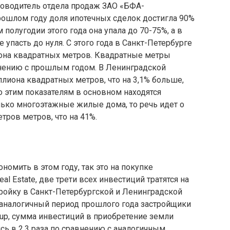
ководитель отдела продаж ЗАО «БФА-
прошлом году доля ипотечных сделок достигла 90%
 полугодии этого года она упала до 70-75%, а в
пасть до нуля. С этого года в Санкт-Петербурге
она квадратных метров. Квадратные метры
нению с прошлым годом. В Ленинградской
ллиона квадратных метров, что на 3,1% больше,
о этим показателям в основном находятся
лько многоэтажные жилые дома, то речь идет о
тров метров, что на 41%.
номить в этом году, так это на покупке
l Estate, две трети всех инвестиций тратятся на
тройку в Санкт-Петербургской и Ленинградской
а аналогичный период прошлого года застройщики
oup, сумма инвестиций в приобретение земли
сь в 2,3 раза по сравнению с аналогичным