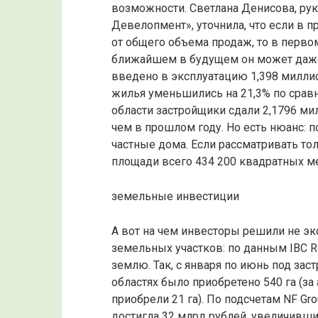
возможности. Светлана Денисова, ру
Девелопмент», уточнила, что если в 
от общего объема продаж, то в первом
ближайшем в будущем он может даже у
введено в эксплуатацию 1,398 милли
жилья уменьшились на 21,3% по срав
области застройщики сдали 2,1796 ми
чем в прошлом году. Но есть нюанс: п
частные дома. Если рассматривать то
площади всего 434 200 квадратных ме
земельные инвестиции
А вот на чем инвесторы решили не эко
земельных участков: по данным IBC Rea
землю. Так, с января по июнь под зас
областях было приобретено 540 га (з
приобрели 21 га). По подсчетам NF Gr
достигла 32 млрд рублей, увеличивши