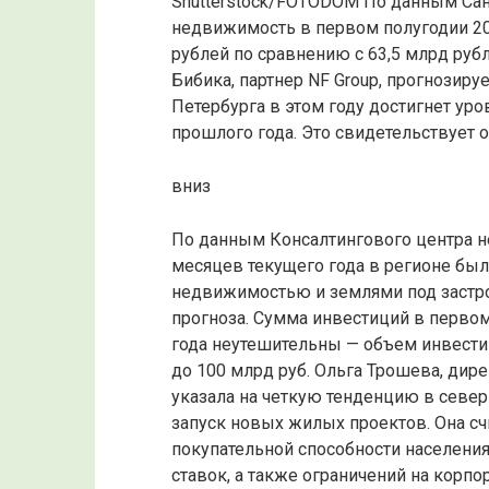
Shutterstock/FOTODOM По данным Сан
недвижимость в первом полугодии 202
рублей по сравнению с 63,5 млрд рубл
Бибика, партнер NF Group, прогнозир
Петербурга в этом году достигнет уро
прошлого года. Это свидетельствует 
вниз
По данным Консалтингового центра н
месяцев текущего года в регионе бы
недвижимостью и землями под застро
прогноза. Сумма инвестиций в первом
года неутешительны — объем инвести
до 100 млрд руб. Ольга Трошева, дир
указала на четкую тенденцию в север
запуск новых жилых проектов. Она счи
покупательной способности населени
ставок, а также ограничений на корп