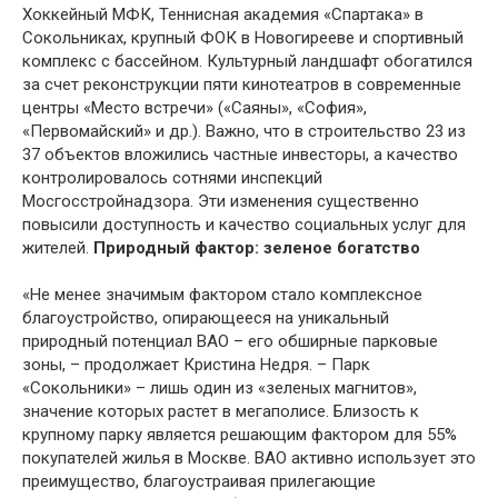
Хоккейный МФК, Теннисная академия «Спартака» в
Сокольниках, крупный ФОК в Новогирееве и спортивный
комплекс с бассейном. Культурный ландшафт обогатился
за счет реконструкции пяти кинотеатров в современные
центры «Место встречи» («Саяны», «София»,
«Первомайский» и др.). Важно, что в строительство 23 из
37 объектов вложились частные инвесторы, а качество
контролировалось сотнями инспекций
Мосгосстройнадзора. Эти изменения существенно
повысили доступность и качество социальных услуг для
жителей.
Природный фактор: зеленое богатство
«Не менее значимым фактором стало комплексное
благоустройство, опирающееся на уникальный
природный потенциал ВАО – его обширные парковые
зоны, – продолжает Кристина Недря. – Парк
«Сокольники» – лишь один из «зеленых магнитов»,
значение которых растет в мегаполисе. Близость к
крупному парку является решающим фактором для 55%
покупателей жилья в Москве. ВАО активно использует это
преимущество, благоустраивая прилегающие