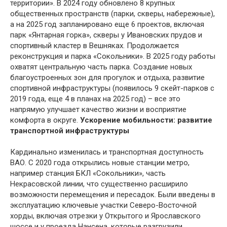
территории». В 2024 году обновлено 8 крупных
общественных пространств (парки, скверы, набережные),
а на 2025 год запланировано еще 6 проектов, включая
парк «Янтарная горка», скверы у Ивановских прудов и
спортивный кластер в Вешняках. Продолжается
реконструкция и парка «Сокольники». В 2025 году работы
охватят центральную часть парка. Создание новых
благоустроенных зон для прогулок и отдыха, развитие
спортивной инфраструктуры (появилось 9 скейт-парков с
2019 года, еще 4 в планах на 2025 год) – все это
напрямую улучшает качество жизни и восприятие
комфорта в округе.
Ускорение мобильности: развитие
транспортной инфраструктуры
Кардинально изменилась и транспортная доступность
ВАО. С 2020 года открылись новые станции метро,
например станция БКЛ «Сокольники», часть
Некрасовской линии, что существенно расширило
возможности перемещения и пересадок. Были введены в
эксплуатацию ключевые участки Северо-Восточной
хорды, включая отрезки у Открытого и Ярославского
шоссе и у проезда Нансена, которые разгрузили