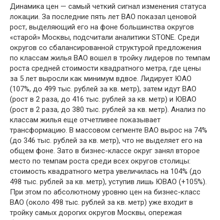
Динамика цен — самый четкий сигнал изменения статуса
локации. За последние пять лет ВАО показал ценовой
рост, выделяющий его на фоне большинства округов
«старой» Москвы, подсчитали аналитики STONE. Среди
округов со сбалансированной структурой предложения
по классам жилья ВАО вошел в тройку лидеров по темпам
роста средней стоимости квадратного метра, где цены
за 5 лет выросли как минимум вдвое. Лидирует ЮАО
(107%, до 499 тыс. рублей за кв. метр), затем идут ВАО
(рост в 2 раза, до 416 тыс. рублей за кв. метр) и ЮВАО
(рост в 2 раза, до 380 тыс. рублей за кв. метр). Анализ по
классам жилья еще отчетливее показывает
трансформацию. В массовом сегменте ВАО вырос на 74%
(до 346 тыс. рублей за кв. метр), что не выделяет его на
общем фоне. Зато в бизнес-классе округ занял второе
место по темпам роста среди всех округов столицы:
стоимость квадратного метра увеличилась на 104% (до
498 тыс. рублей за кв. метр), уступив лишь ЮВАО (+105%).
При этом по абсолютному уровню цен на бизнес-класс
ВАО (около 498 тыс. рублей за кв. метр) уже входит в
тройку самых дорогих округов Москвы, опережая