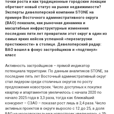
точки роста и как традиционные городские локации
обретают новый статус на рынке недвижимости?
Эксперты девелоперской компании STONE на
примере Восточного административного округа
(ВАО) показали, как рыночная динамика и
масштабные инфраструктурные изменения
последних пяти лет превратили этот округ в один из
самых ярких кейсов успешной «перезагрузки
престижности» в столице.
Девелоперский радар:
ВАО вошел в фокус застройщиков и «подтянул»
класс
Активность застройщиков – прямой индикатор
потенциала территории. По данным аналитиков STONE, за
последние пять лет Восточный административный округ
стал лидером среди столичных округов по росту
предложения новостроек. Число доступных к покупке
квартир и апартаментов увеличилось с начала 2020 по
начало 2025 года в 3,3 раза, тогда как ближайший
конкурент – СЗАО – показал рост лишь в 2,4 раза. Число
активных проектов в округе выросло с 12 до 25, а доля
ВАО на московском рынке новостроек увеличилась с 3%