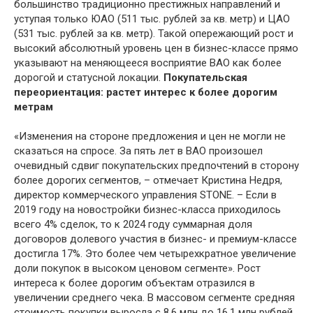
большинство традиционно престижных направлений и
уступая только ЮАО (511 тыс. рублей за кв. метр) и ЦАО
(531 тыс. рублей за кв. метр). Такой опережающий рост и
высокий абсолютный уровень цен в бизнес-классе прямо
указывают на меняющееся восприятие ВАО как более
дорогой и статусной локации.
Покупательская
переориентация: растет интерес к более дорогим
метрам
«Изменения на стороне предложения и цен не могли не
сказаться на спросе. За пять лет в ВАО произошел
очевидный сдвиг покупательских предпочтений в сторону
более дорогих сегментов, – отмечает Кристина Недря,
директор коммерческого управления STONE. – Если в
2019 году на новостройки бизнес-класса приходилось
всего 4% сделок, то к 2024 году суммарная доля
договоров долевого участия в бизнес- и премиум-классе
достигла 17%. Это более чем четырехкратное увеличение
доли покупок в высоком ценовом сегменте». Рост
интереса к более дорогим объектам отразился в
увеличении среднего чека. В массовом сегменте средняя
стоимость покупки выросла с 8,6 млн до 16,1 млн рублей