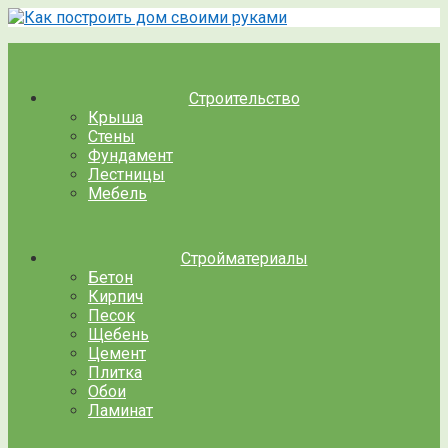
Перейти
к
контенту
Строительство
Крыша
Стены
Фундамент
Лестницы
Мебель
Стройматериалы
Бетон
Кирпич
Песок
Щебень
Цемент
Плитка
Обои
Ламинат