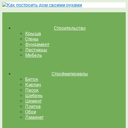
Перейти
к
контенту
Строительство
Крыша
Стены
Фундамент
Лестницы
Мебель
Стройматериалы
Бетон
Кирпич
Песок
Щебень
Цемент
Плитка
Обои
Ламинат