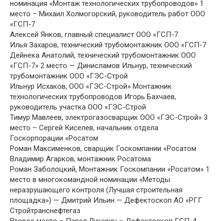
номинация «Монтаж технологических трубопроводов» 1
место – Михаил Холмогорский, руководитель работ ООО
«ГСП-7
Алексей Янков, главный специалист ООО «ГСП-7
Илья Захаров, технический трубомонтажник ООО «ГСП-7
Дейнека Анатолий, технический трубомонтажник ООО
«ГСП-7» 2 место — Динисламов Ильнур, технический
трубомонтажник ООО «ГЭС-Строй
Ильнур Исхаков, ООО «ГЭС-Строй» Монтажник
технологических трубопроводов Игорь Бахчаев,
руководитель участка ООО «ГЭС-Строй
Тимур Мавлеев, электрогазосварщик ООО «ГЭС-Строй» 3
место – Сергей Киселев, начальник отдела
Госкорпорации «Росатом
Роман Максименков, сварщик Госкомпании «Росатом
Владимир Агарков, монтажник Росатома
Роман Заболоцкий, Монтажник Госкомпании «Росатом» 1
место в многокомандной номинации «Методы
неразрушающего контроля (Лучшая строительная
площадка») — Дмитрий Ильин — Дефектоскоп АО «РГГ
Стройтранснефтегаз
Второе место – Павел Лукерин – Дефектоскоп ГСП-4