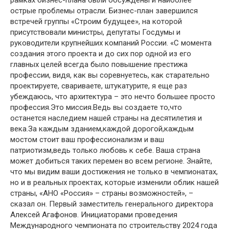
острые проблемы отрасли. Бизнес-план завершился
встречей группы «Строим будущее», на которой
присутствовали министры, депутаты Госдумы и
руководители крупнейших компаний России. «С момента
создания этого проекта и до сих пор одной из его
главных целей всегда было повышение престижа
профессии, видя, как вы соревнуетесь, как старательно
проектируете, свариваете, штукатурите, я еще раз
убеждаюсь, что архитектура – ​​это нечто большее просто
профессия.Это миссия.Ведь вы создаете то,что
останется наследием нашей страны на десятилетия и
века.За каждым зданием,каждой дорогой,каждым
мостом стоит ваш профессионализм и ваш
патриотизм,ведь только любовь к себе. Ваша страна
может добиться таких перемен во всем регионе. Знайте,
что мы видим ваши достижения не только в чемпионатах,
но и в реальных проектах, которые изменили облик нашей
страны, «АНО «Россия» – страны возможностей», –
сказал он. Первый заместитель генерального директора
Алексей Агафонов. Инициаторами проведения
Международного чемпионата по строительству 2024 года