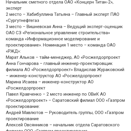
Начальник сметного отдела ОАО «Концерн Титан-2»,
эксперт
2 место – Хабибуллина Татьяна – Главный эксперт ПАО
«Сургутнефтегаз
3 место – Вишневская Анна – Ведущий эксперт-оценщик
ОАО СЗ «Региональное управление строительства»
команда «Информационное моделирование и
проектирование». Номинация 1 место – команда ОАО
«РЖД»:
Марат Альков – тайм-менеджер, АО «Росжелдорпроект
Анна Гончарова – главный инженер-проектировщик
филиала АО «Росжелдорпроект» Владислав Жураковский
– инженер-конструктор АО «Росжелдорпроект
Марина Исаева – инженер-конструктор АО
«Росжелдорпроект
Павел Кравченко – 2 место инженер по ОВиК АО
«Росжелдорпроект» – Саратовский филиал ООО «Газпром
проектирование:
Андрей Мавлютов — Руководитель группы, ООО «Газпром
проектирование
Алексей Овсянников – начальник отдела Саратовского
филиала ООО «Газпром проектирование