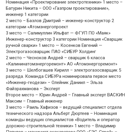
Номинация «Проектирование электротехники» 1 место –
Батурин Никита – ООО «Газпром проектирование»,
инженер 1 категории
2 место – Базлов Дмитрий – инженер-конструктор 2
категории «Атомэнергопроект
3 место — Салимуллин Ильфат — ФГУП ПО «Маяк»
Инженер-конструктор 3 категории Номинация «Сварщик
ручной сварки» 1 место — Косенков Евгений —
Электрогазосварщик ПАО «СИБУР Холдинг
2 место – Чесноков Андрей – сварщик 6 класса
«Калининатомэнергоремонт» АО «Атомэнергоремонт»
3 место – Шелбогашев Кирилл – электрогазосварщик 5
разряда. Команда СИБУРа номинировала первое место
«Инженер-геодези» – Олейник Даниил – Эльза
Файзрахманова – Эксперт
Второе место – Юрин Андрей – Главный эксперт ВАСКИН
Максим – Главный инженер
3 место – Раиль Хафизов – ведущий специалист отдела
технического надзора Альберт Дюртеев – Номинация
команды ведущих специалистов «Водитель и оператор
дорожно-строительной техники» 1 место – Владимир
Папулов – машинист экскаватора ООО «ГЭС-Строй» –