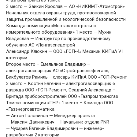
3 место — Заикин Ярослав — АО «НИКИМТ-Атомстрой»
Начальник отдела охраны труда, противопожарной
защиты, промышленной и экологической безопасности
Команда номинации «Монтаж контрольно-
измерительного оборудования» 1 место — Мухин
Владислав — Инструктор по производственному
обучению АО «Ленгазспецстрой
Александр Клюкин — ООО «ГСП-4» Механик КИПиА VI
категории
Второе место – Емельянов Владимир –
электрогазосварщик АО «Стройтранснефтегаз»,
Бикбулатов Рамиль – слесарь КИПиА ООО «ГСП-Ремонт
3 место – Костин Евгений – электрогазосварщик 6
разряда ООО «ГСП-Ремонт», Осадчий Александр –
Бригада приборостроителей ООО «Газпром трансгаз
Томск» номинации «ПНР» 1 место – Команда ООО
«Газэнергоавтоматика
— Антон Головинов — Менеджер проекта
— Максим Далинкевич — Начальник отдела PNR
— Чухарев Евгений Владимирович — инженер-
разработчик 2 категории