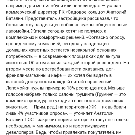
например для мытья обуви или велосипеда», — указал
коммерческий директор ГК «Садовое кольцо» Анатолий
Баталин. Представитель застройщика рассказал, что
большинству владельцев собак не нужны общественные
лапомойки. Жители сегодня хотят не полумер, а
комплексных и комфортных решений. «Согласно опросу,
проведенному компанией, сегодня у владельцев
домашних животных остается незакрытой основная
потребность — в современных площадках для выгула
животных. Об этом заявил каждый второй респондент. На
втором месте по востребованности оказались дог-
френдли-магазины и кафе — их хотел бы видеть в
шаговой доступности каждый пятый опрошенный.
Лапомойки нужны примерно 18% респондентов. Меньше
голосов набрали только салоны груминга (Груминг — это
комплекс процедур по уходу за внешностью домашних
животных. — Прим. ред.) на территории ЖК — их выбрали
лишь 4% участников опроса», — уточняет Анатолий
Баталин. ГОСТ закрепит нормы, которые станут не только
необходимым минимумом, но и простимулируют
девелоперов. Ведь, чтобы привлекать покупателей, им