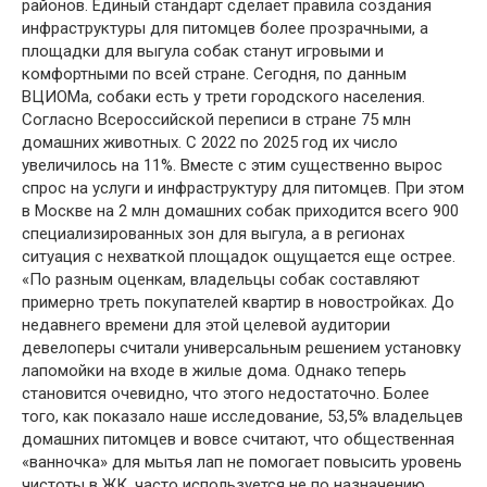
районов. Единый стандарт сделает правила создания
инфраструктуры для питомцев более прозрачными, а
площадки для выгула собак станут игровыми и
комфортными по всей стране. Сегодня, по данным
ВЦИОМа, собаки есть у трети городского населения.
Согласно Всероссийской переписи в стране 75 млн
домашних животных. С 2022 по 2025 год их число
увеличилось на 11%. Вместе с этим существенно вырос
спрос на услуги и инфраструктуру для питомцев. При этом
в Москве на 2 млн домашних собак приходится всего 900
специализированных зон для выгула, а в регионах
ситуация с нехваткой площадок ощущается еще острее.
«По разным оценкам, владельцы собак составляют
примерно треть покупателей квартир в новостройках. До
недавнего времени для этой целевой аудитории
девелоперы считали универсальным решением установку
лапомойки на входе в жилые дома. Однако теперь
становится очевидно, что этого недостаточно. Более
того, как показало наше исследование, 53,5% владельцев
домашних питомцев и вовсе считают, что общественная
«ванночка» для мытья лап не помогает повысить уровень
чистоты в ЖК, часто используется не по назначению,