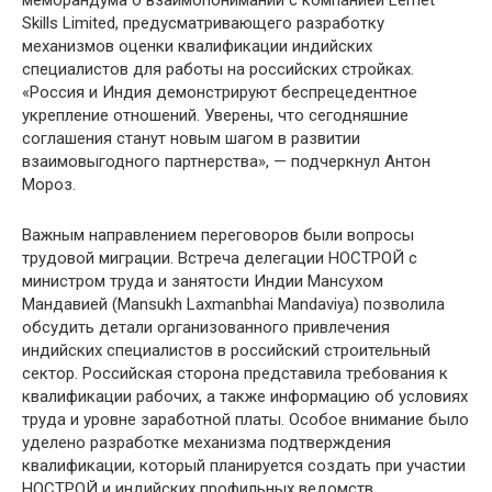
меморандума о взаимопонимании с компанией Lernet
Skills Limited, предусматривающего разработку
механизмов оценки квалификации индийских
специалистов для работы на российских стройках.
«Россия и Индия демонстрируют беспрецедентное
укрепление отношений. Уверены, что сегодняшние
соглашения станут новым шагом в развитии
взаимовыгодного партнерства», — подчеркнул Антон
Мороз.
Важным направлением переговоров были вопросы
трудовой миграции. Встреча делегации НОСТРОЙ с
министром труда и занятости Индии Мансухом
Мандавией (Mansukh Laxmanbhai Mandaviya) позволила
обсудить детали организованного привлечения
индийских специалистов в российский строительный
сектор. Российская сторона представила требования к
квалификации рабочих, а также информацию об условиях
труда и уровне заработной платы. Особое внимание было
уделено разработке механизма подтверждения
квалификации, который планируется создать при участии
НОСТРОЙ и индийских профильных ведомств.