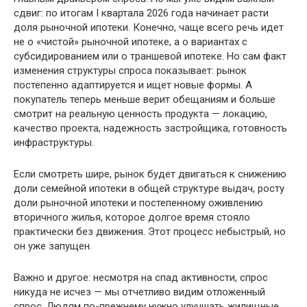
сдвиг: по итогам I квартала 2026 года начинает расти
доля рыночной ипотеки. Конечно, чаще всего речь идет
не о «чистой» рыночной ипотеке, а о вариантах с
субсидированием или о траншевой ипотеке. Но сам факт
изменения структуры спроса показывает: рынок
постепенно адаптируется и ищет новые формы. А
покупатель теперь меньше верит обещаниям и больше
смотрит на реальную ценность продукта — локацию,
качество проекта, надежность застройщика, готовность
инфраструктуры.
Если смотреть шире, рынок будет двигаться к снижению
доли семейной ипотеки в общей структуре выдач, росту
доли рыночной ипотеки и постепенному оживлению
вторичного жилья, которое долгое время стояло
практически без движения. Этот процесс небыстрый, но
он уже запущен.
Важно и другое: несмотря на спад активности, спрос
никуда не исчез — мы отчетливо видим отложенный
спрос. Людям по-прежнему нужно улучшать жилищные