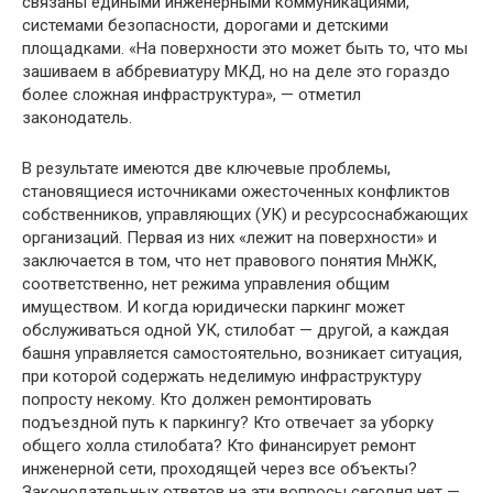
связаны едиными инженерными коммуникациями,
системами безопасности, дорогами и детскими
площадками. «На поверхности это может быть то, что мы
зашиваем в аббревиатуру МКД, но на деле это гораздо
более сложная инфраструктура», — отметил
законодатель.
В результате имеются две ключевые проблемы,
становящиеся источниками ожесточенных конфликтов
собственников, управляющих (УК) и ресурсоснабжающих
организаций. Первая из них «лежит на поверхности» и
заключается в том, что нет правового понятия МнЖК,
соответственно, нет режима управления общим
имуществом. И когда юридически паркинг может
обслуживаться одной УК, стилобат — другой, а каждая
башня управляется самостоятельно, возникает ситуация,
при которой содержать неделимую инфраструктуру
попросту некому. Кто должен ремонтировать
подъездной путь к паркингу? Кто отвечает за уборку
общего холла стилобата? Кто финансирует ремонт
инженерной сети, проходящей через все объекты?
Законодательных ответов на эти вопросы сегодня нет —