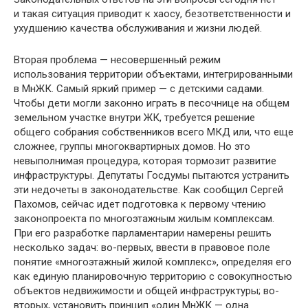
и такая ситуация приводит к хаосу, безответственности и
ухудшению качества обслуживания и жизни людей.
Вторая проблема — несовершенный режим
использования территории объектами, интегрированными
в МнЖК. Самый яркий пример — с детскими садами.
Чтобы дети могли законно играть в песочнице на общем
земельном участке внутри ЖК, требуется решение
общего собрания собственников всего МКД или, что еще
сложнее, группы многоквартирных домов. Но это
невыполнимая процедура, которая тормозит развитие
инфраструктуры. Депутаты Госдумы пытаются устранить
эти недочеты в законодательстве. Как сообщил Сергей
Пахомов, сейчас идет подготовка к первому чтению
законопроекта по многоэтажным жилым комплексам.
При его разработке парламентарии намерены решить
несколько задач: во-первых, ввести в правовое поле
понятие «многоэтажный жилой комплекс», определяя его
как единую планировочную территорию с совокупностью
объектов недвижимости и общей инфраструктуры; во-
вторых, установить принцип «один МнЖК — одна