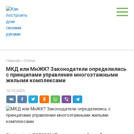
Перейти
к
контенту
Главная
»
Статьи
МКД или МнЖК? Законодатели определились
с принципами управления многоэтажными
жилыми комплексами
10.10.2025