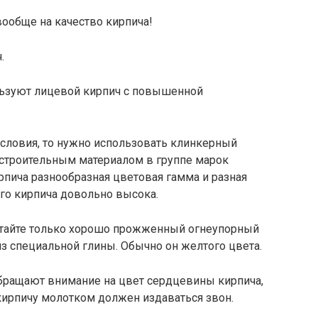
вообще на качество кирпича!
.
льзуют лицевой кирпич с повышенной
условия, то нужно использовать клинкерный
 строительным материалом в группе марок
рпича разнообразная цветовая гамма и разная
го кирпича довольно высока.
тайте только хорошо прожженный огнеупорный
з специальной глины. Обычно он желтого цвета.
обращают внимание на цвет сердцевины кирпича,
кирпичу молотком должен издаваться звон.