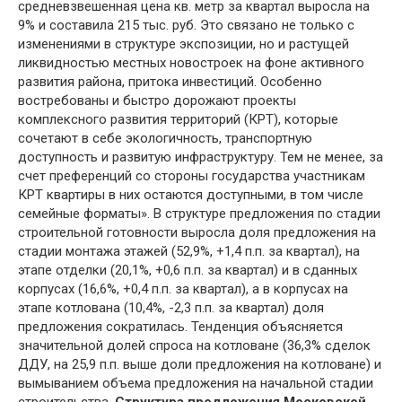
средневзвешенная цена кв. метр за квартал выросла на
9% и составила 215 тыс. руб. Это связано не только с
изменениями в структуре экспозиции, но и растущей
ликвидностью местных новостроек на фоне активного
развития района, притока инвестиций. Особенно
востребованы и быстро дорожают проекты
комплексного развития территорий (КРТ), которые
сочетают в себе экологичность, транспортную
доступность и развитую инфраструктуру. Тем не менее, за
счет преференций со стороны государства участникам
КРТ квартиры в них остаются доступными, в том числе
семейные форматы». В структуре предложения по стадии
строительной готовности выросла доля предложения на
стадии монтажа этажей (52,9%, +1,4 п.п. за квартал), на
этапе отделки (20,1%, +0,6 п.п. за квартал) и в сданных
корпусах (16,6%, +0,4 п.п. за квартал), а в корпусах на
этапе котлована (10,4%, -2,3 п.п. за квартал) доля
предложения сократилась. Тенденция объясняется
значительной долей спроса на котловане (36,3% сделок
ДДУ, на 25,9 п.п. выше доли предложения на котловане) и
вымыванием объема предложения на начальной стадии