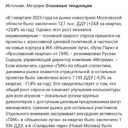
Источник: Метриум
Основные тенденции
«В I квартале 2025 года на рынке новостроек Московской
области было заключено 12,1 тыс. ДДУ (+24,8 за квартал,
+25,8% за год). Однако этот рост оказался
неравномерным – основной прирост спроса пришелся на
проекты с агрессивной ценовой политикой, в частности
на новые корпуса в ЖК «Ильинские луга», «Яуза Парк» и
«Ярославский квартал» от ПИК, – резюмировал Руслан
Сырцов, управляющий директор компании «Метриум». –
Если исключить сделки «ПИК» из общей статистики,
динамика рынка окажется отрицательной: в остальных
проектах было заключено всего 7 193 ДДУ (-9,5% за
квартал, -11,8% за год). Это свидетельствует о том, что
общий рост спроса не означает улучшения конъюнктуры
для всех игроков – локальные успехи крупных
девелоперов с доступным ценовым предложением могут
маскировать сужение рынка для остальных участников.
Отдельного внимания заслуживает рекордная активность
«ПИК»: в «Ильинских лугах» за квартал было заключено 1
936 ДДУ, а в «Саларьево парк» (Новая Москва) было