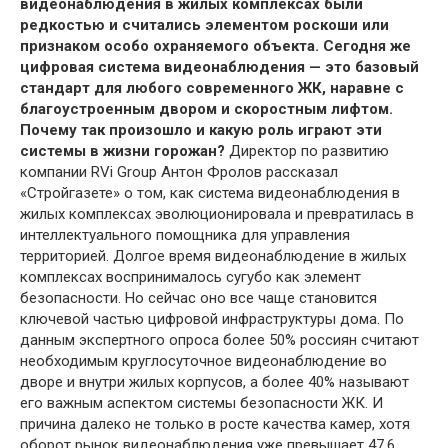
видеонаблюдения в жилых комплексах были
редкостью и считались элементом роскоши или
признаком особо охраняемого объекта. Сегодня же
цифровая система видеонаблюдения — это базовый
стандарт для любого современного ЖК, наравне с
благоустроенным двором и скоростным лифтом.
Почему так произошло и какую роль играют эти
системы в жизни горожан?
Директор по развитию
компании RVi Group Антон Фролов рассказал
«Стройгазете» о том, как система видеонаблюдения в
жилых комплексах эволюционировала и превратилась в
интеллектуального помощника для управления
территорией. Долгое время видеонаблюдение в жилых
комплексах воспринималось сугубо как элемент
безопасности. Но сейчас оно все чаще становится
ключевой частью цифровой инфраструктуры дома. По
данным экспертного опроса более 50% россиян считают
необходимым круглосуточное видеонаблюдение во
дворе и внутри жилых корпусов, а более 40% называют
его важным аспектом системы безопасности ЖК. И
причина далеко не только в росте качества камер, хотя
оборот рынок видеонаблюдения уже превышает 47,6