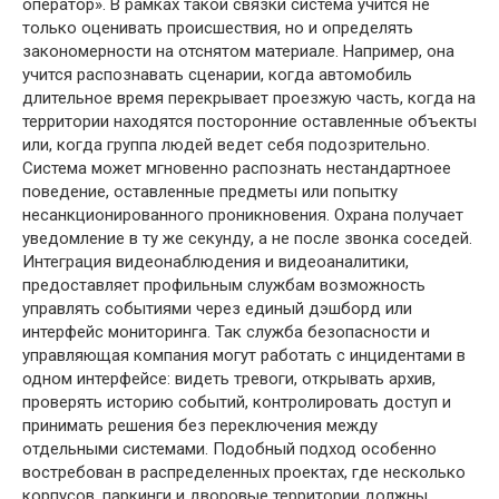
оператор». В рамках такой связки система учится не
только оценивать происшествия, но и определять
закономерности на отснятом материале. Например, она
учится распознавать сценарии, когда автомобиль
длительное время перекрывает проезжую часть, когда на
территории находятся посторонние оставленные объекты
или, когда группа людей ведет себя подозрительно.
Система может мгновенно распознать нестандартноее
поведение, оставленные предметы или попытку
несанкционированного проникновения. Охрана получает
уведомление в ту же секунду, а не после звонка соседей.
Интеграция видеонаблюдения и видеоаналитики,
предоставляет профильным службам возможность
управлять событиями через единый дэшборд или
интерфейс мониторинга. Так служба безопасности и
управляющая компания могут работать с инцидентами в
одном интерфейсе: видеть тревоги, открывать архив,
проверять историю событий, контролировать доступ и
принимать решения без переключения между
отдельными системами. Подобный подход особенно
востребован в распределенных проектах, где несколько
корпусов, паркинги и дворовые территории должны