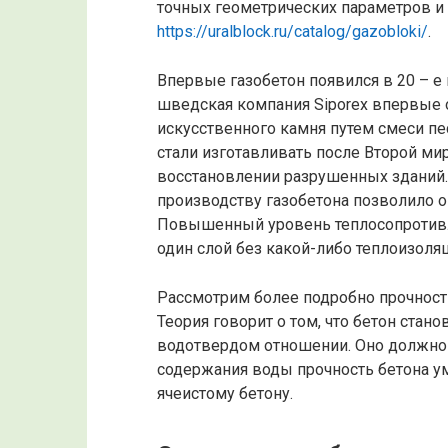
точных геометрических параметров и 
https://uralblock.ru/catalog/gazobloki/
.
Впервые газобетон появился в 20 – е 
шведская компания Siporex впервые 
искусственного камня путем смеси пе
стали изготавливать после Второй ми
восстановлении разрушенных зданий.
производству газобетона позволило о
Повышенный уровень теплосопротивл
один слой без какой-либо теплоизоляц
Рассмотрим более подробно прочностн
Теория говорит о том, что бетон ста
водотвердом отношении. Оно должно с
содержания воды прочность бетона ум
ячеистому бетону.