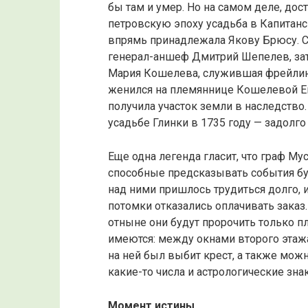
бы там и умер. Но на самом деле, дос
петровскую эпоху усадьба в Капитанск
впрямь принадлежала Якову Брюсу. С
генерал-аншеф Дмитрий Шепелев, зат
Мария Кошелева, служившая фрейлино
женился на племяннице Кошелевой Ек
получила участок земли в наследство
усадьбе Глинки в 1735 году — задолго
Еще одна легенда гласит, что граф М
способные предсказывать события бу
над ними пришлось трудиться долго, и 
потомки отказались оплачивать заказ.
отныне они будут пророчить только п
имеются: между окнами второго этажа
на ней был выбит крест, а также мож
какие-то числа и астрологические зна
Момент истины