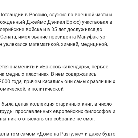
Шотландии в Россию, служил по военной части и
урожденный Джеймс Дэниел Брюс) участвовал в
ллерийские войска и в 35 лет дослужился до
Сената, имел звание президента Мануфактур-
он увлекался математикой, химией, медициной,
ется знаменитый «Брюсов календарь», первое
на медных пластинах. В нем содержались
2000 года, причем касались они самых различных
омической, и политической.
была целая коллекция старинных книг, в число
и труды прославленных европейских философов и
ны никто отыскать это собрание не смог.
ал в том самом «Доме на Разгуляе» и даже будто