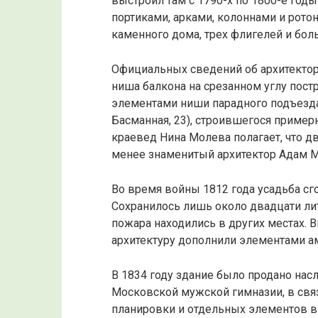
выстроил там с 1790-х по 1800-е годы
портиками, арками, колоннами и рото
каменного дома, трех флигелей и бол
Официальных сведений об архитекторе 
ниша балкона на срезанном углу пост
элементами ниши парадного подъезда
Басманная, 23), строившегося примерн
краевед Нина Молева полагает, что 
менее знаменитый архитектор Адам М
Во время войны 1812 года усадьба сго
Сохранилось лишь около двадцати ли
пожара находились в других местах. 
архитектуру дополнили элементами а
В 1834 году здание было продано насл
Московской мужской гимназии, в свя
планировки и отдельных элементов в