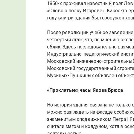
1850-х проживал известный поэт Лев
«Слово о полку Игореве». Какое-то в
году внутри здания был сооружен хр
После революции учебное заведение 
четвертый этаж, что, по мнению экспе
облик. Здесь последовательно разме
Индустриально-педагогический инстит
Московский инженерно-строительный 
Московский государственный строите
Мусиных-Пушкиных объявлен объекто
«Проклятые» часы Якова Брюса
Но история здания связана не только
можно разглядеть на фасаде особняка
знаменитым сподвижником Петра I Я
считали магом и колдуном, хотя в ос
деятельностью.