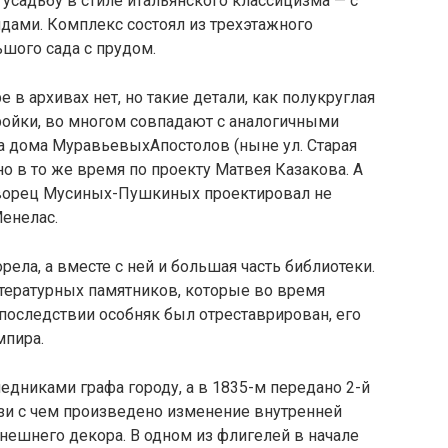
 усадьбу в стиле итальянского классицизма — с
ндами. Комплекс состоял из трехэтажного
ьшого сада с прудом.
в архивах нет, но такие детали, как полукруглая
ройки, во многом совпадают с аналогичными
 дома МуравьевыхАпостолов (ныне ул. Старая
о в то же время по проекту Матвея Казакова. А
дворец Мусиных-Пушкиных проектировал не
енелас.
рела, а вместе с ней и большая часть библиотеки.
тературных памятников, которые во время
Впоследствии особняк был отреставрирован, его
мпира.
едниками графа городу, а в 1835-м передано 2-й
зи с чем произведено изменение внутренней
нешнего декора. В одном из флигелей в начале