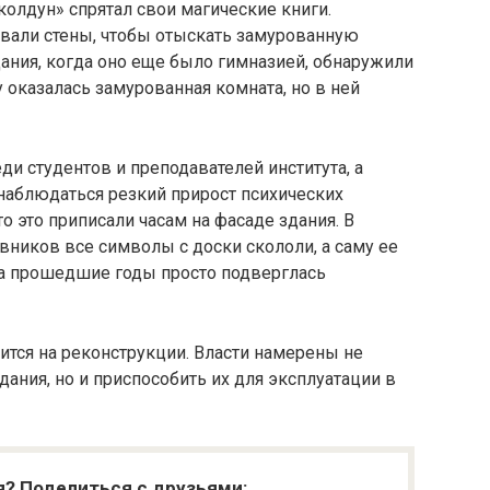
олдун» спрятал свои магические книги.
вали стены, чтобы отыскать замурованную
ания, когда оно еще было гимназией, обнаружили
 оказалась замурованная комната, но в ней
ди студентов и преподавателей института, а
наблюдаться резкий прирост психических
то это приписали часам на фасаде здания. В
овников все символы с доски скололи, а саму ее
 за прошедшие годы просто подверглась
дится на реконструкции. Власти намерены не
ания, но и приспособить их для эксплуатации в
я? Поделиться с друзьями: