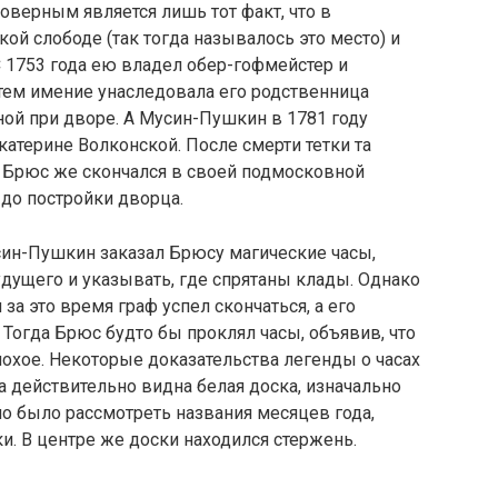
товерным является лишь тот факт, что в
ой слободе (так тогда называлось это место) и
 1753 года ею владел обер-гофмейстер и
ем имение унаследовала его родственница
й при дворе. А Мусин-Пушкин в 1781 году
атерине Волконской. После смерти тетки та
. Брюс же скончался в своей подмосковной
 до постройки дворца.
усин-Пушкин заказал Брюсу магические часы,
дущего и указывать, где спрятаны клады. Однако
за это время граф успел скончаться, а его
 Тогда Брюс будто бы проклял часы, объявив, что
лохое. Некоторые доказательства легенды о часах
 действительно видна белая доска, изначально
но было рассмотреть названия месяцев года,
ки. В центре же доски находился стержень.