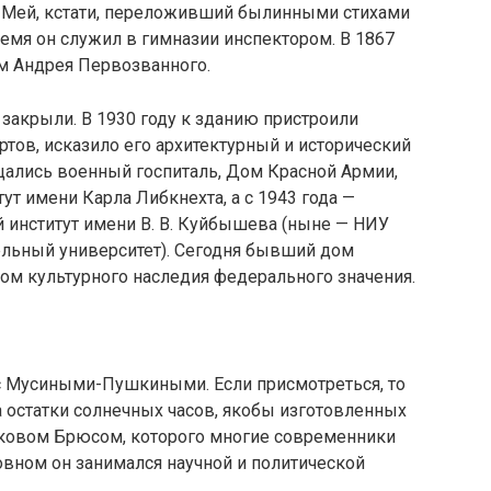
 Мей, кстати, переложивший былинными стихами
ремя он служил в гимназии инспектором. В 1867
ам Андрея Первозванного.
закрыли. В 1930 году к зданию пристроили
ртов, исказило его архитектурный и исторический
щались военный госпиталь, Дом Красной Армии,
ут имени Карла Либкнехта, а с 1943 года —
институт имени В. В. Куйбышева (ныне — НИУ
льный университет). Сегодня бывший дом
м культурного наследия федерального значения.
 с Мусиными-Пушкиными. Если присмотреться, то
 остатки солнечных часов, якобы изготовленных
ковом Брюсом, которого многие современники
новном он занимался научной и политической