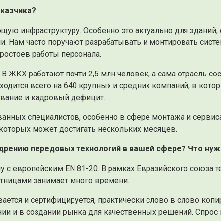
аказчика?
ую инфраструктуру. Особенно это актуально для зданий,
ми. Нам часто поручают разрабатывать и монтировать сист
ростоев работы персонала.
В ЖКХ работают почти 2,5 млн человек, а сама отрасль сос
одится всего на 640 крупных и средних компаний, в кото
авание и кадровый дефицит.
анных специалистов, особенно в сфере монтажа и сервис
 которых может достигать нескольких месяцев.
рению передовых технологий в вашей сфере? Что нуж
му с европейским EN 81-20. В рамках Евразийского союза 
астницами занимает много времени.
ается и сертифицируется, практически слово в слово копир
ении и в создании рынка для качественных решений. Спрос