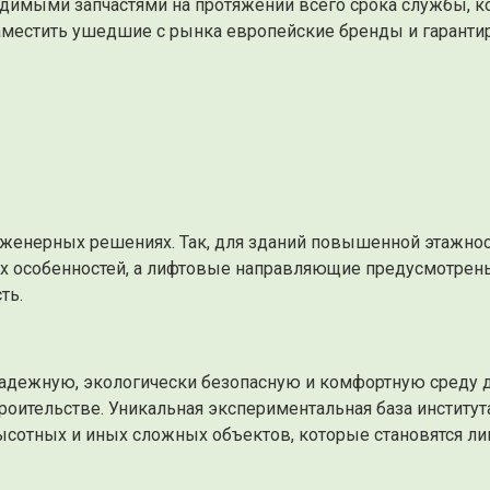
имыми запчастями на протяжении всего срока службы, кот
заместить ушедшие с рынка европейские бренды и гаранти
нженерных решениях. Так, для зданий повышенной этажно
их особенностей, а лифтовые направляющие предусмотрены
ть.
надежную, экологически безопасную и комфортную среду 
троительстве. Уникальная экспериментальная база инстит
высотных и иных сложных объектов, которые становятся л