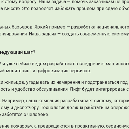
 этому вопросу. Наша задача — помочь заказчикам не про
а высоте. Это позволяет избежать проблем при сдаче объ
вных барьеров. Яркий пример — разработка национального
цензирования. Наша задача — создать современную систе
следующий шаг?
. Мы уже сейчас ведем разработки по внедрению машинног
ый мониторинг и цифровизация сервисов.
и жильцов, угадывать их намерения и подстраиваться под
ость и удобство обслуживания. Лифт будет интегрирован с 
 Например, наша компания разрабатывает систему, котор
ы ему и диспетчеру. Технология должна работать на опере
 заботятся о человеке.
шение пожаров», а превращаются в проактивную, сервисную