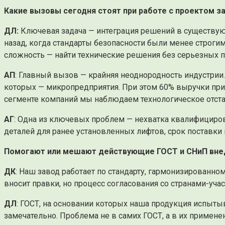
Какие вызовы сегодня стоят при работе с проектом з
ДЛ:
Ключевая задача — интеграция решений в существующ
назад, когда стандарты безопасности были менее строги
сложность — найти технические решения без серьезных п
АП
: Главный вызов — крайняя неоднородность индустрии. 
которых — микропредприятия. При этом 60% выручки прих
сегменте компаний мы наблюдаем технологическое отст
АГ
: Одна из ключевых проблем — нехватка квалифициров
деталей для ранее установленных лифтов, срок поставки
Помогают или мешают действующие ГОСТ и СНиП внед
ДК
: Наш завод работает по стандарту, гармонизированно
вносит правки, но процесс согласования со странами-уч
ДЛ
: ГОСТ, на основании которых наша продукция испытыв
замечательно. Проблема не в самих ГОСТ, а в их примен