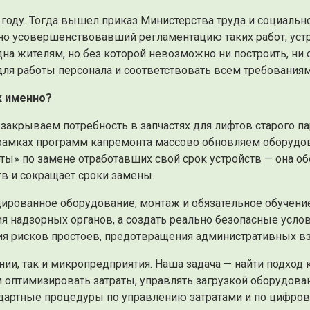
году. Тогда вышел приказ Министерства труда и социальн
льно усовершенствовавший регламентацию таких работ, ус
дна жителям, но без которой невозможно ни построить, ни
ля работы персонала и соответствовать всем требованиям
к именно?
закрываем потребность в запчастях для лифтов старого п
 рамках программ капремонта массово обновляем оборудов
ты» по замене отработавших свой срок устройств — она о
в и сокращает сроки замены.
ицированное оборудование, монтаж и обязательное обучен
 надзорных органов, а создать реально безопасные услов
ия рисков простоев, предотвращения административных вз
нии, так и микропредприятия. Наша задача — найти подход 
оптимизировать затраты, управлять загрузкой оборудован
дартные процедуры по управлению затратами и по цифров