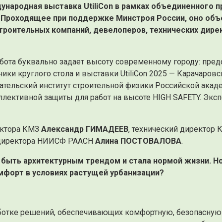
ународная выставка UtiliCon в рамках объединенного
 Проходящее при поддержке Минстроя России, оно об
роительных компаний, девелоперов, технических дирек
бота буквально задает высоту современному городу: предс
ики круглого стола и выставки UtiliCon 2025 — Карачаров
ательский институт строительной физики Российской акад
ллективной защиты для работ на высоте HIGH SAFETY. Экс
ектора КМЗ
Александр ГИМАДЕЕВ
, технический директор
ь директора НИИСФ РААСН
Алина ПОСТОВАЛОВА
.
 быть архитектурным трендом и стала нормой жизни. Но
мфорт в условиях растущей урбанизации?
ботке решений, обеспечивающих комфортную, безопасную 