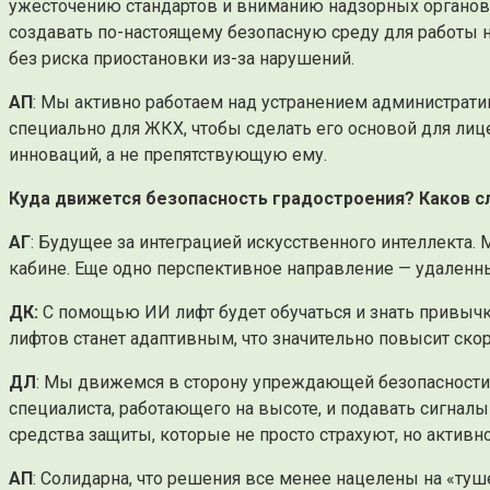
ужесточению стандартов и вниманию надзорных органов к
создавать по-настоящему безопасную среду для работы н
без риска приостановки из-за нарушений.
АП
: Мы активно работаем над устранением администрати
специально для ЖКХ, чтобы сделать его основой для ли
инноваций, а не препятствующую ему.
Куда движется безопасность градостроения? Каков 
АГ
: Будущее за интеграцией искусственного интеллекта
кабине. Еще одно перспективное направление — удаленн
ДК:
С помощью ИИ лифт будет обучаться и знать привычк
лифтов станет адаптивным, что значительно повысит скор
ДЛ
: Мы движемся в сторону упреждающей безопасности.
специалиста, работающего на высоте, и подавать сигнал
средства защиты, которые не просто страхуют, но активно
АП
: Солидарна, что решения все менее нацелены на «ту