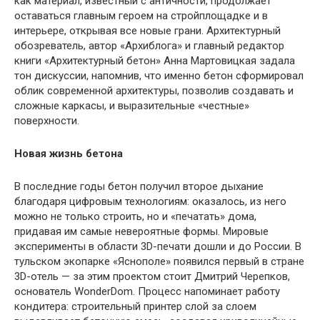
как материал, известный с античности, продолжает
оставаться главным героем на стройплощадке и в
интерьере, открывая все новые грани. Архитектурный
обозреватель, автор «Архиблога» и главный редактор
книги «Архитектурный бетон» Анна Мартовицкая задала
тон дискуссии, напомнив, что именно бетон сформировал
облик современной архитектуры, позволив создавать и
сложные каркасы, и выразительные «честные»
поверхности.
Новая жизнь бетона
В последние годы бетон получил второе дыхание
благодаря цифровым технологиям: оказалось, из него
можно не только строить, но и «печатать» дома,
придавая им самые невероятные формы. Мировые
эксперименты в области 3D-печати дошли и до России. В
тульском экопарке «Яснополе» появился первый в стране
3D-отель — за этим проектом стоит Дмитрий Черепков,
основатель WonderDom. Процесс напоминает работу
кондитера: строительный принтер слой за слоем