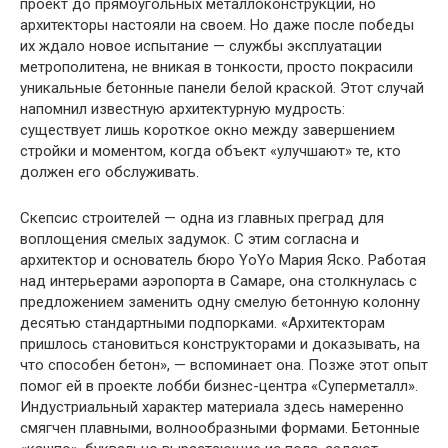
проект до прямоугольных металлоконструкций, но
архитекторы настояли на своем. Но даже после победы
их ждало новое испытание — службы эксплуатации
метрополитена, не вникая в тонкости, просто покрасили
уникальные бетонные панели белой краской. Этот случай
напомнил известную архитектурную мудрость:
существует лишь короткое окно между завершением
стройки и моментом, когда объект «улучшают» те, кто
должен его обслуживать.
Скепсис строителей — одна из главных преград для
воплощения смелых задумок. С этим согласна и
архитектор и основатель бюро YoYo Мария Яско. Работая
над интерьерами аэропорта в Самаре, она столкнулась с
предложением заменить одну смелую бетонную колонну
десятью стандартными подпорками. «Архитекторам
пришлось становиться конструкторами и доказывать, на
что способен бетон», — вспоминает она. Позже этот опыт
помог ей в проекте лобби бизнес-центра «Суперметалл».
Индустриальный характер материала здесь намеренно
смягчен плавными, волнообразными формами. Бетонные