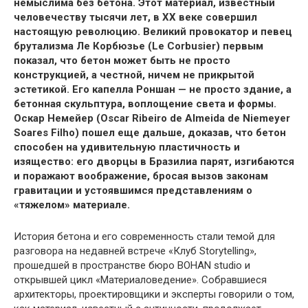
немыслима без бетона. Этот материал, известный
человечеству тысячи лет, в XX веке совершил
настоящую революцию. Великий провокатор и певец
брутализма Ле Корбюзье (Le Corbusier) первым
показал, что бетон может быть не просто
конструкцией, а честной, ничем не прикрытой
эстетикой. Его капелла Роншан — не просто здание, а
бетонная скульптура, воплощение света и формы.
Оскар Немейер (Oscar Ribeiro de Almeida de Niemeyer
Soares Filho) пошел еще дальше, доказав, что бетон
способен на удивительную пластичность и
изящество: его дворцы в Бразилиа парят, изгибаются
и поражают воображение, бросая вызов законам
гравитации и устоявшимся представлениям о
«тяжелом» материале.
История бетона и его современность стали темой для
разговора на недавней встрече «Клуб Storytelling»,
прошедшей в пространстве бюро BOHAN studio и
открывшей цикл «Материаловедение». Собравшиеся
архитекторы, проектировщики и эксперты говорили о том,