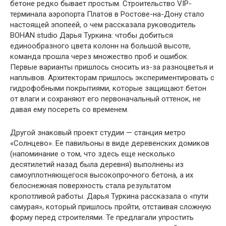
бетоне редко бывает простым. Строительство VIP-
терминала аэропорта Платов в Ростове-на-Дону стало
настоящей эпопеей, о чем рассказала руководитель
BOHAN studio Дарья Туркина: чтобы добиться
единообразного цвета колонн на большой высоте,
команда прошла через множество проб и ошибок.
Первые варианты пришлось сносить из-за разноцветья и
наплывов. Архитекторам пришлось экспериментировать с
гидрофобными покрытиями, которые защищают бетон
от влаги и сохраняют его первоначальный оттенок, не
давая ему посереть со временем.
Другой знаковый проект студии — станция метро
«Солнцево». Ее павильоны в виде деревенских домиков
(напоминание о том, что здесь еще несколько
десятилетий назад была деревня) выполнены из
самоуплотняющегося высокопрочного бетона, а их
белоснежная поверхность стала результатом
кропотливой работы. Дарья Туркина рассказала о «пути
самурая», который пришлось пройти, отстаивая сложную
форму перед строителями. Те предлагали упростить