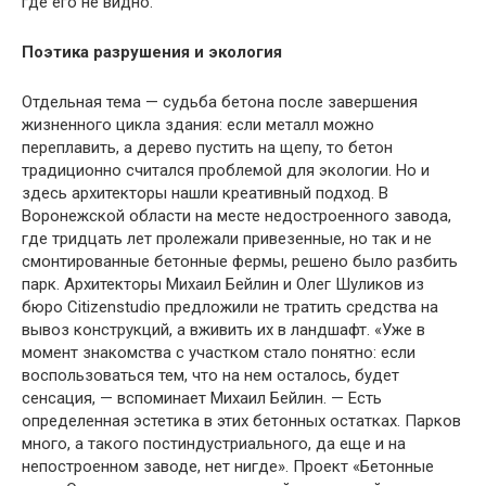
где его не видно.
Поэтика разрушения и экология
Отдельная тема — судьба бетона после завершения
жизненного цикла здания: если металл можно
переплавить, а дерево пустить на щепу, то бетон
традиционно считался проблемой для экологии. Но и
здесь архитекторы нашли креативный подход. В
Воронежской области на месте недостроенного завода,
где тридцать лет пролежали привезенные, но так и не
смонтированные бетонные фермы, решено было разбить
парк. Архитекторы Михаил Бейлин и Олег Шуликов из
бюро Citizenstudio предложили не тратить средства на
вывоз конструкций, а вживить их в ландшафт. «Уже в
момент знакомства с участком стало понятно: если
воспользоваться тем, что на нем осталось, будет
сенсация, — вспоминает Михаил Бейлин. — Есть
определенная эстетика в этих бетонных остатках. Парков
много, а такого постиндустриального, да еще и на
непостроенном заводе, нет нигде». Проект «Бетонные