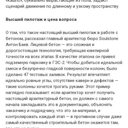
«кашпо», буквально вырастающие из пола, задают
сценарий движения по длинному и узкому пространству.
Высший пилотаж и цена вопроса
О том, что такое настоящий высший пилотаж в работе с
бетоном, рассказал главный архитектор бюро Soulstone
Антон Баев. Лицевой бетон — это сложная и
дорогостоящая технология, требующая ювелирной
точности на всех этапах. В качестве эталона он привел
подземную парковку в ГЭС-2. Чтобы добиться идеальной
смеси и безупречно гладкой поверхности колонн, было
сделано 47 тестовых заливок. Результат впечатляет:
идеально ровные углы, отсутствие каверн и дефектов —
такие колонны хочется трогать руками. Этот пример
наглядно показывает: если архитектор хочет получить
настоящий архитектурный бетон, он должен с самого
начала закладывать это в документацию, объяснять
заказчику и подрядчику, что это за материал, и
контролировать каждый этап — в противном случае даже
самый качественный строительный бетон окажется там,